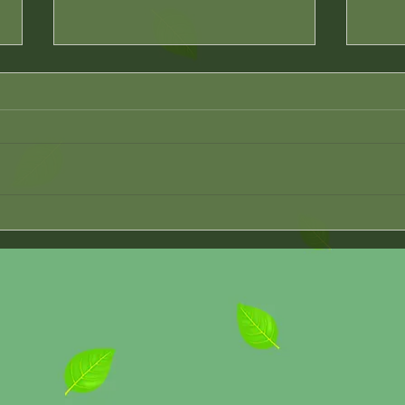
「もう腕が上がらなくて」
足裏
2026/3/23
じ 2
先日、Kさんがいらっしゃったと
足裏
き、肩を押さえながら「もう腕が
続い
上がらなくて」とおっしゃってい
も足
ました。お話を伺うと、数ヶ月前
きっ
から少しずつ動きが悪くなり、気
ろう
づいたときには日常生活にも支障
ゃん
が出るほどになっていたそうで
ど」
す。 最初は「そのうち良くなる
実は
だろう」と思って、湿布を貼った
です
りストレッチをしたりしていたそ
にく
うです。でも、一向に良くならな
分は
い。むしろ、だんだん固まってい
ら足
く感じがして、朝起きたときの痛
に疲