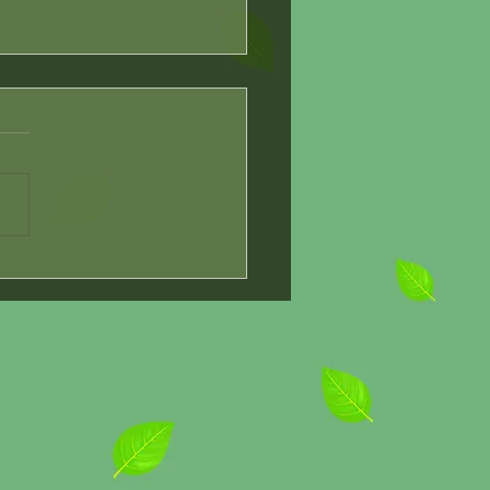
が重くて、つりそうな感
026/3/22
が重くて、つりそうな感じが
ていたM様。施術の際にいつ
のことをお話しされるので、
と日常的にお悩みだったのだ
なと思います。 「水分はち
と摂っているつもりなんだけ
とおっしゃっていましたが、
冬場の脱水は自覚しにくいん
。夏と違って喉の渇きを感じ
いのに、暖房や乾燥で体の水
どんどん失われていく。だか
がつりやすくなったり、全身
れが溜まったりするんです