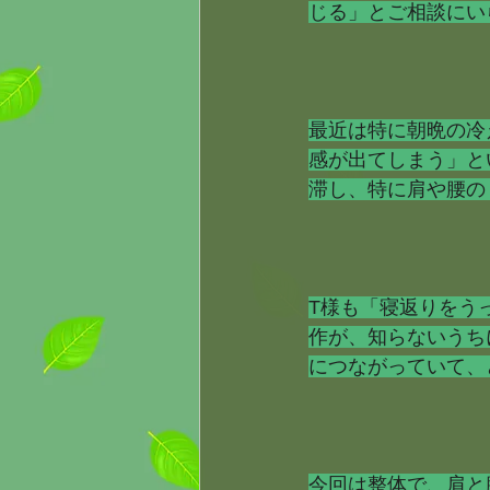
じる」とご相談にい
最近は特に朝晩の冷
感が出てしまう」と
滞し、特に肩や腰の
T様も「寝返りをう
作が、知らないうち
につながっていて、
今回は整体で、肩と