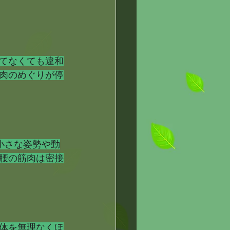
てなくても違和
肉のめぐりが停
小さな姿勢や動
腰の筋肉は密接
体を無理なくほ