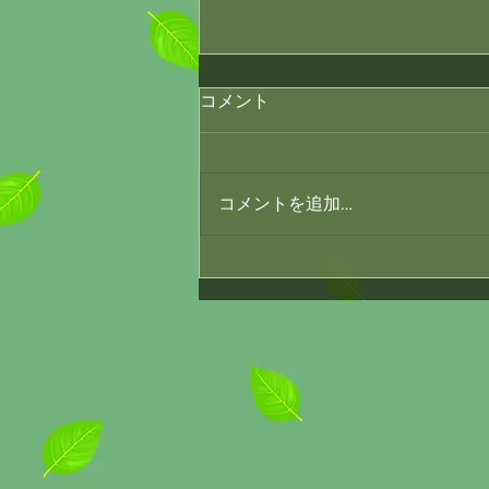
新しい環境「体の緊張」「準
コメント
備のサイン」 2026/3/26
春の訪れとともに、新しい人生の
スタートを切る方がたくさんいら
コメントを追加…
っしゃいますよね。先日お越しく
ださったT様も、まさにそんな節
目を迎える一人でした。 看護師
として新しい職場への配属を控
え、期待と不安が入り混じった表
情で来院されたT様。「救命救急
やICUで働きたい」という理想を
抱きながらも、「本当に自分にで
きるのか」という不安を隠せずに
いました。 実は、新しい環境へ
飛び込む前のこの時期、多くの方