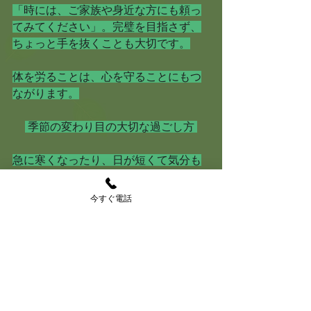
「時には、ご家族や身近な方にも頼っ
てみてください」。完璧を目指さず、
ちょっと手を抜くことも大切です。
体を労ることは、心を守ることにもつ
ながります。
 季節の変わり目の大切な過ごし方 
急に寒くなったり、日が短くて気分も
沈みがち。そんな季節は、つい後回し
にしがちな「自分の体のケア」を見直
今すぐ電話
す時期です。
K様も、「朝、少しストレッチをしてみ
ると一日が違う気がします」とおっし
ゃっていました。
ちょっと、深呼吸してみる。背筋を伸