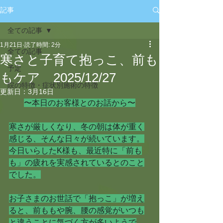
記事
全ての記事
1月21日
読了時間: 2分
全ての記事
寒さと子育て抱っこ、前も
予定
もケア 2025/12/27
院の特徴・症状別施術の特徴
更新日：
3月16日
〜本日のお客様とのお話から〜
寒さが厳しくなり、冬の朝は体が重く
感じる、そんな日々が続いています。
今日いらしたK様も、最近特に「前も
も」の疲れを実感されているとのこと
でした。
お子さまのお世話で「抱っこ」が増え
ると、前ももや腕、腰の感覚がいつも
と違うことに気づく方が多いようで